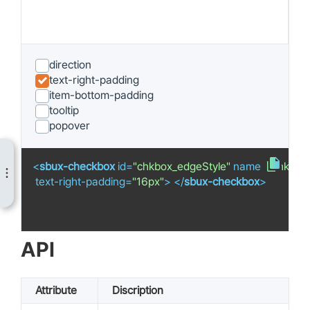
direction
text-right-padding
item-bottom-padding
tooltip
popover
<
sbux-checkbox
id
=
"chkbox_edgeStyle"
name
=
"chkbox
text-right-padding
=
"16px"
>
</
sbux-checkbox
>
API
Attribute
Discription