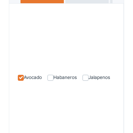
Avocado
Habaneros
Jalapenos